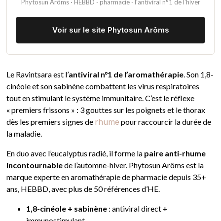
Phytosun Arôms · HEBBD · pharmacie · l’antiviral n°1 de l’hiver
Voir sur le site Phytosun Arôms
Le Ravintsara est l’
antiviral n°1 de l’aromathérapie
. Son 1,8-
cinéole et son sabinène combattent les virus respiratoires
tout en stimulant le système immunitaire. C’est le réflexe
« premiers frissons » : 3 gouttes sur les poignets et le thorax
dès les premiers signes de
rhume
pour raccourcir la durée de
la maladie.
En duo avec l’eucalyptus radié, il forme la
paire anti-rhume
incontournable
de l’automne-hiver. Phytosun Arôms est la
marque experte en aromathérapie de pharmacie depuis 35+
ans, HEBBD, avec plus de 50 références d’HE.
1,8-cinéole + sabinène
: antiviral direct +
immunostimulant