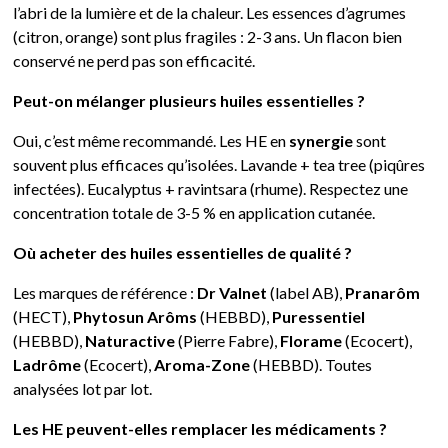
l’abri de la lumière et de la chaleur. Les essences d’agrumes
(citron, orange) sont plus fragiles : 2-3 ans. Un flacon bien
conservé ne perd pas son efficacité.
Peut-on mélanger plusieurs huiles essentielles ?
Oui, c’est même recommandé. Les HE en
synergie
sont
souvent plus efficaces qu’isolées. Lavande + tea tree (piqûres
infectées). Eucalyptus + ravintsara (rhume). Respectez une
concentration totale de 3-5 % en application cutanée.
Où acheter des huiles essentielles de qualité ?
Les marques de référence :
Dr Valnet
(label AB),
Pranarôm
(HECT),
Phytosun Arôms
(HEBBD),
Puressentiel
(HEBBD),
Naturactive
(Pierre Fabre),
Florame
(Ecocert),
Ladrôme
(Ecocert),
Aroma-Zone
(HEBBD). Toutes
analysées lot par lot.
Les HE peuvent-elles remplacer les médicaments ?