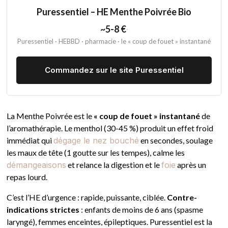
Puressentiel – HE Menthe Poivrée Bio
~5-8 €
·
Puressentiel · HEBBD · pharmacie · le « coup de fouet » instantané
Commandez sur le site Puressentiel
La Menthe Poivrée est le
« coup de fouet » instantané
de
l’aromathérapie. Le menthol (30-45 %) produit un effet froid
immédiat qui
dégage le nez bouché
en secondes, soulage
les maux de tête (1 goutte sur les tempes), calme les
démangeaisons
et relance la digestion et le
foie
après un
repas lourd.
C’est l’HE d’urgence : rapide, puissante, ciblée.
Contre-
indications strictes
: enfants de moins de 6 ans (spasme
laryngé), femmes enceintes, épileptiques. Puressentiel est la