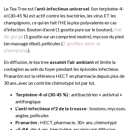
Le Tea Tree est l’
anti-infectieux universel
. Son terpinène-4-
ol (30-45 %) est actif contre les bactéries, les virus ET les
champignons, ce qui en fait l’HE la plus polyvalente en cas
d’infection. Bouton d’acné (1 goutte pure sur le bouton),
mal
de gorge
(1 goutte sur un comprimé neutre), mycose du pied
(en massage dilué), pellicules (
2 gouttes dans le
shampoing
).
En diffusion, le tea tree
assainit l’air ambiant
et limite la
contagion au sein du foyer pendant les épisodes infectieux.
Pranarôm est la référence HECT en pharmacie depuis plus de
30 ans, avec un contrôle chémotypé lot par lot.
Terpinène-4-ol (30-45 %)
: antibactérien + antiviral +
antifongique
L’anti-infectieux n°2 de la trousse
: boutons, mycoses,
angine, pellicules
Pranarôm
: HECT, pharmacie, 30+ ans, chémotypé
~5-8 €
, dès 6 ans, bien toléré, assainissant diffusion