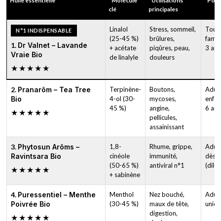
Huile essentielle
Molécule
Utilisations
Pour
clé
principales
Linalol
Stress, sommeil,
Toute
N°1 INDISPENSABLE
(25-45 %)
brûlures,
famil
1.
Dr Valnet – Lavande
+ acétate
piqûres, peau,
3 ans
Vraie Bio
de linalyle
douleurs
★★★★★
2.
Pranarôm – Tea Tree
Terpinène-
Boutons,
Adult
Bio
4-ol (30-
mycoses,
enfan
45 %)
angine,
6 ans
★★★★★
pellicules,
assainissant
3.
Phytosun Arôms –
1,8-
Rhume, grippe,
Adult
Ravintsara Bio
cinéole
immunité,
dès 7
(50-65 %)
antiviral n°1
(dilué
★★★★★
+ sabinène
4.
Puressentiel – Menthe
Menthol
Nez bouché,
Adul
Poivrée Bio
(30-45 %)
maux de tête,
uniq
digestion,
★★★★★