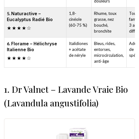
douleurs
5.
Naturactive –
1,8-
Rhume, toux
Toute
Eucalyptus Radié Bio
cinéole
grasse, nez
famil
(60-75 %)
bouché,
3 ans
★★★★☆
bronchite
diffu
6.
Florame – Hélichryse
Italidiones
Bleus, rides,
Adult
Italienne Bio
+ acétate
entorses,
de
de néryle
microcirculation,
spéci
★★★★☆
anti-âge
1. Dr Valnet – Lavande Vraie Bio
(Lavandula angustifolia)