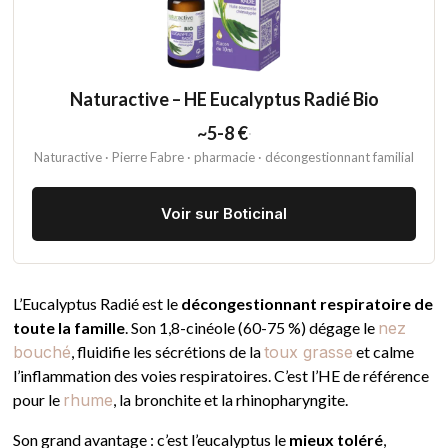
Naturactive – HE Eucalyptus Radié Bio
~5-8 €
·
Naturactive · Pierre Fabre · pharmacie · décongestionnant familial
Voir sur Boticinal
L’Eucalyptus Radié est le
décongestionnant respiratoire de
toute la famille
. Son 1,8-cinéole (60-75 %) dégage le
nez
bouché
, fluidifie les sécrétions de la
toux grasse
et calme
l’inflammation des voies respiratoires. C’est l’HE de référence
pour le
rhume
, la bronchite et la rhinopharyngite.
Son grand avantage : c’est l’eucalyptus le
mieux toléré
,