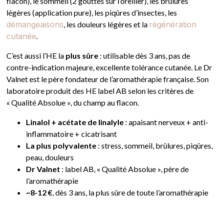
flacon), le sommeil (2 gouttes sur l’oreiller), les brûlures
légères (application pure), les piqûres d’insectes, les
démangeaisons
, les douleurs légères et la
régénération
cutanée
.
C’est aussi l’HE la
plus sûre
: utilisable dès 3 ans, pas de
contre-indication majeure, excellente tolérance cutanée. Le Dr
Valnet est le père fondateur de l’aromathérapie française. Son
laboratoire produit des HE label AB selon les critères de
« Qualité Absolue », du champ au flacon.
Linalol + acétate de linalyle
: apaisant nerveux + anti-
inflammatoire + cicatrisant
La plus polyvalente
: stress, sommeil, brûlures, piqûres,
peau, douleurs
Dr Valnet
: label AB, « Qualité Absolue », père de
l’aromathérapie
~8-12 €
, dès 3 ans, la plus sûre de toute l’aromathérapie