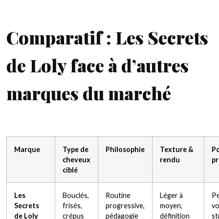
Comparatif : Les Secrets
de Loly face à d’autres
marques du marché
Marque
Type de
Philosophie
Texture &
Po
cheveux
rendu
pr
ciblé
Les
Bouclés,
Routine
Léger à
P
Secrets
frisés,
progressive,
moyen,
vo
de Loly
crépus
pédagogie
définition
st