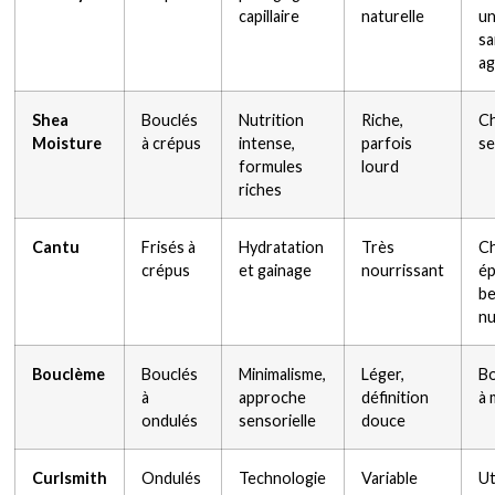
capillaire
naturelle
un
sa
ag
Shea
Bouclés
Nutrition
Riche,
Ch
Moisture
à crépus
intense,
parfois
se
formules
lourd
riches
Cantu
Frisés à
Hydratation
Très
C
crépus
et gainage
nourrissant
ép
be
nu
Bouclème
Bouclés
Minimalisme,
Léger,
Bo
à
approche
définition
à
ondulés
sensorielle
douce
Curlsmith
Ondulés
Technologie
Variable
Ut