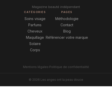
Magazine beauté indépendant
CATÉGORIES
PAGES
Soins visage
Méthodologie
Parfums
Contact
Cheveux
Blog
Maquillage
Référencer votre marque
Solaire
Corps
Mentions légales
·
Politique de confidentialité
© 2026 Les anges ont la peau douce