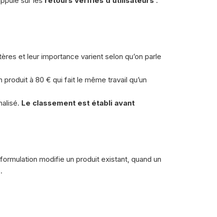
appuie sur les
retours vérifiés d’utilisateurs
:
itères et leur importance varient selon qu’on parle
n produit à 80 € qui fait le même travail qu’un
nalisé.
Le classement est établi avant
formulation modifie un produit existant, quand un
.