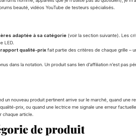
arfums homme, appareils que je n’utilise pas au quotidien), je m’
s forums beauté, vidéos YouTube de testeurs spécialisés.
itères adaptée à sa catégorie
(voir la section suivante). Les cr
ue LED.
e
rapport qualité-prix
fait partie des critères de chaque grille – u
nus dans la notation. Un produit sans lien d’affiliation n’est pas pé
 un nouveau produit pertinent arrive sur le marché, quand une re
qualité-prix, ou quand une lectrice me signale une erreur factuelle
r chaque article.
égorie de produit