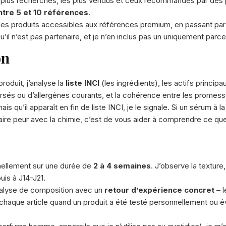
les plus recherchés, les plus vendus et ceux recommandés par des
ntre 5 et 10 références
.
é : des produits accessibles aux références premium, en passant p
l n’est pas partenaire, et je n’en inclus pas un uniquement parce q
on
roduit, j’analyse la
liste INCI
(les ingrédients), les actifs principa
és ou d’allergènes courants, et la cohérence entre les promesses
is qu’il apparaît en fin de liste INCI, je le signale. Si un sérum à l
faire peur avec la chimie, c’est de vous aider à comprendre ce qu
nnellement sur une durée de
2 à 4 semaines
. J’observe la texture, 
uis à J14-J21.
’analyse de composition avec un
retour d’expérience concret
– l
 chaque article quand un produit a été testé personnellement ou é