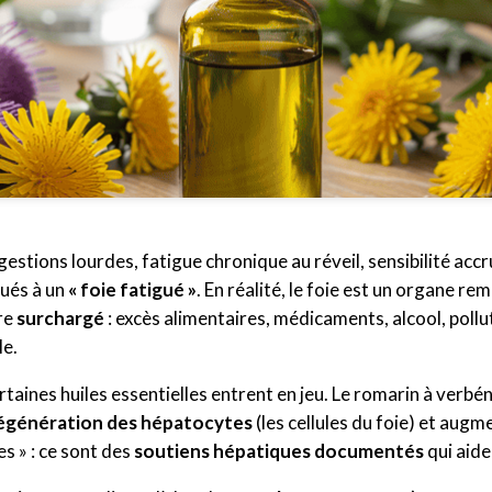
gestions lourdes, fatigue chronique au réveil, sensibilité accru
bués à un
« foie fatigué »
. En réalité, le foie est un organe 
tre
surchargé
: excès alimentaires, médicaments, alcool, polluti
le.
ertaines huiles essentielles entrent en jeu. Le romarin à verb
 régénération des hépatocytes
(les cellules du foie) et augm
es » : ce sont des
soutiens hépatiques documentés
qui aide