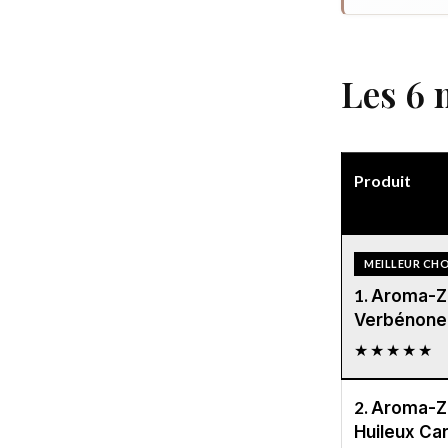
Les 6 
Produit
MEILLEUR CHO
1.
Aroma-Zo
Verbénone
★★★★★
2.
Aroma-Z
Huileux Car