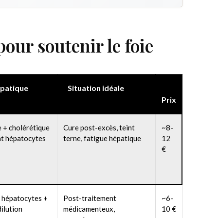
our soutenir le foie
épatique
Situation idéale
Prix
 + cholérétique
Cure post-excès, teint
~8-
nt hépatocytes
terne, fatigue hépatique
12
€
 hépatocytes +
Post-traitement
~6-
dilution
médicamenteux,
10 €