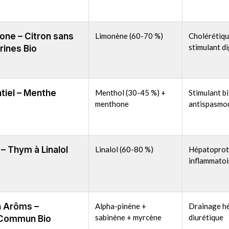
ne – Citron sans
Limonène (60-70 %)
Cholérétiqu
stimulant di
ines Bio
tiel – Menthe
Menthol (30-45 %) +
Stimulant bi
menthone
antispasmod
o
– Thym à Linalol
Linalol (60-80 %)
Hépatoprote
inflammatoi
 Arôms –
Alpha-pinène +
Drainage hé
sabinène + myrcène
diurétique
 Commun Bio