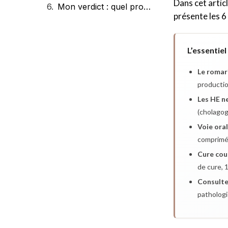
Dans cet artic
Mon verdict : quel produit choisir ?
présente les 6
L’essentiel
Le romari
productio
Les HE ne
(cholagog
Voie oral
comprimé 
Cure cou
de cure, 
Consulte
pathologi