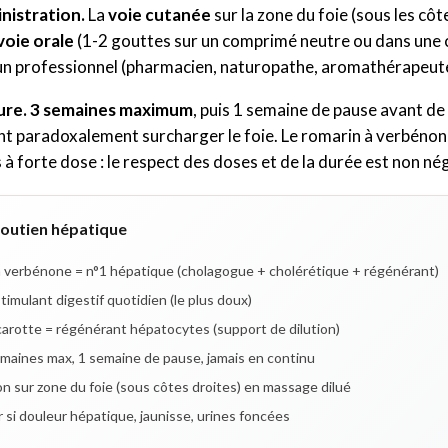
inistration.
La
voie cutanée
sur la zone du foie (sous les côt
voie orale
(1-2 gouttes sur un comprimé neutre ou dans une cui
un professionnel (pharmacien, naturopathe, aromathérapeut
ure.
3 semaines maximum
, puis 1 semaine de pause avant de
nt paradoxalement surcharger le foie. Le romarin à verbénon
à forte dose : le respect des doses et de la durée est non né
soutien hépatique
 verbénone = n°1 hépatique (cholagogue + cholérétique + régénérant)
stimulant digestif quotidien (le plus doux)
arotte = régénérant hépatocytes (support de dilution)
maines max, 1 semaine de pause, jamais en continu
on sur zone du foie (sous côtes droites) en massage dilué
 si douleur hépatique, jaunisse, urines foncées