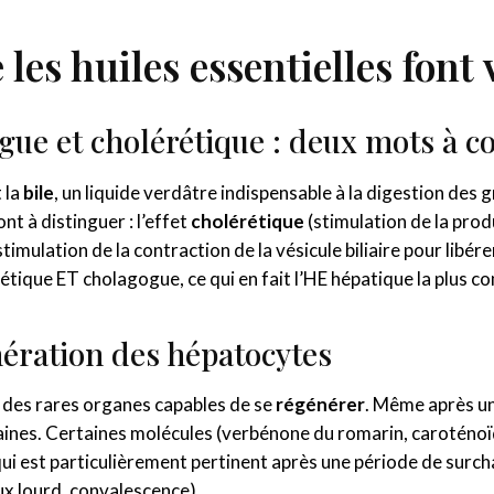
 les huiles essentielles font
gue et cholérétique : deux mots à 
t la
bile
, un liquide verdâtre indispensable à la digestion des 
t à distinguer : l’effet
cholérétique
(stimulation de la produ
stimulation de la contraction de la vésicule biliaire pour libére
érétique ET cholagogue, ce qui en fait l’HE hépatique la plus c
ération des hépatocytes
un des rares organes capables de se
régénérer
. Même après une
ines. Certaines molécules (verbénone du romarin, caroténoï
 qui est particulièrement pertinent après une période de surc
 lourd, convalescence).