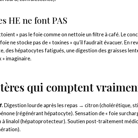
es HE ne font PAS
ttoient » pas le foie comme on nettoie un filtre à café. Le con
e foie ne stocke pas de « toxines » qu’il faudrait évacuer. En re
nte, des hépatocytes fatigués, une digestion des graisses lent
x » imaginaire.
itères qui comptent vraimen
f.
Digestion lourde après les repas → citron (cholérétique, sti
bénone (régénérant hépatocyte). Sensation de « foie surchar
hym à linalol (hépatoprotecteur). Soutien post-traitement m
ération).