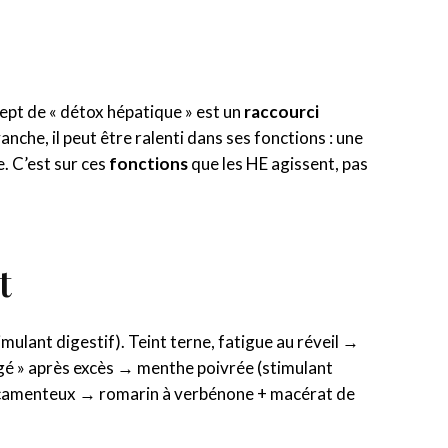
cept de « détox hépatique » est un
raccourci
vanche, il peut être ralenti dans ses fonctions : une
e. C’est sur ces
fonctions
que les HE agissent, pas
t
mulant digestif). Teint terne, fatigue au réveil →
gé » après excès → menthe poivrée (stimulant
édicamenteux → romarin à verbénone + macérat de