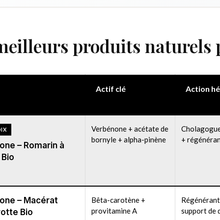
meilleurs produits naturels p
Actif clé
Action h
Verbénone + acétate de
Cholagogue
IX
bornyle + alpha-pinène
+ régénéra
ne – Romarin à
 Bio
one – Macérat
Bêta-carotène +
Régénérant
provitamine A
support de 
otte Bio