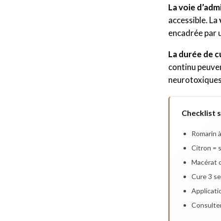
La voie d’adm
accessible. La
encadrée par 
La durée de c
continu peuve
neurotoxiques 
Checklist 
Romarin à
Citron = 
Macérat c
Cure 3 se
Applicati
Consulter