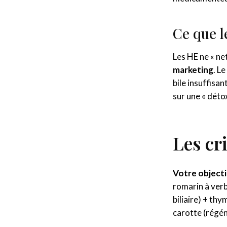
Ce que l
Les HE ne « ne
marketing
. L
bile insuffisa
sur une « déto
Les cr
Votre objecti
romarin à ver
biliaire) + t
carotte (régén