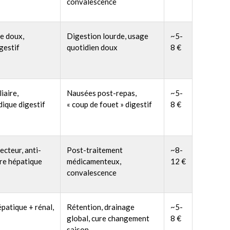
convalescence
e doux,
Digestion lourde, usage
~5-
gestif
quotidien doux
8 €
liaire,
Nausées post-repas,
~5-
ique digestif
« coup de fouet » digestif
8 €
cteur, anti-
Post-traitement
~8-
re hépatique
médicamenteux,
12 €
convalescence
patique + rénal,
Rétention, drainage
~5-
global, cure changement
8 €
saison