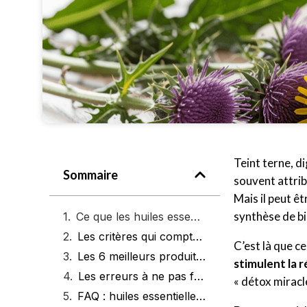
Teint terne, di
Sommaire
souvent attri
Mais il peut ê
synthèse de bi
Ce que les huiles essentielles font vraiment pour le foie
Les critères qui comptent vraiment
C’est là que c
Les 6 meilleurs produits naturels pour soutenir le foie
stimulent la
Les erreurs à ne pas faire
« détox miracl
FAQ : huiles essentielles et foie