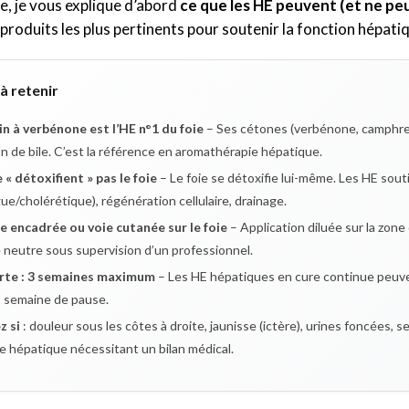
le, je vous explique d’abord
ce que les HE peuvent (et ne peu
 produits les plus pertinents pour soutenir la fonction hépati
 à retenir
n à verbénone est l’HE n°1 du foie
– Ses cétones (verbénone, camphre)
n de bile. C’est la référence en aromathérapie hépatique.
 « détoxifient » pas le foie
– Le foie se détoxifie lui-même. Les HE sout
ue/cholérétique), régénération cellulaire, drainage.
e encadrée ou voie cutanée sur le foie
– Application diluée sur la zone 
neutre sous supervision d’un professionnel.
rte : 3 semaines maximum
– Les HE hépatiques en cure continue peuvent
1 semaine de pause.
z si
: douleur sous les côtes à droite, jaunisse (ictère), urines foncées,
e hépatique nécessitant un bilan médical.