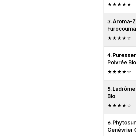
★★★★★
3.
Aroma-Zo
Furocoumar
★★★★☆
4.
Puressen
Poivrée Bi
★★★★☆
5.
Ladrôme 
Bio
★★★★☆
6.
Phytosun
Genévrier