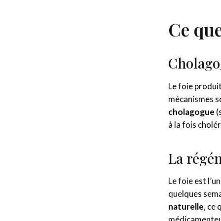
Ce que
Cholago
Le foie produi
mécanismes son
cholagogue
(
à la fois chol
La régén
Le foie est l’
quelques sema
naturelle
, ce
médicamenteux