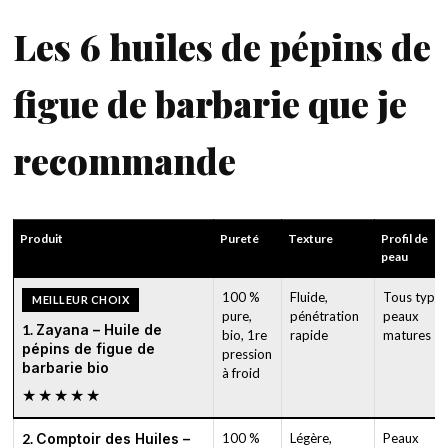
Les 6 huiles de pépins de
figue de barbarie que je
recommande
Produit
Pureté
Texture
Profil de
peau
100 %
Fluide,
Tous types
MEILLEUR CHOIX
pure,
pénétration
peaux
1.
Zayana – Huile de
bio, 1re
rapide
matures
pépins de figue de
pression
barbarie bio
à froid
★★★★★
2.
Comptoir des Huiles –
100 %
Légère,
Peaux