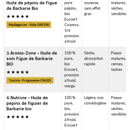
Huile de pépins de Figue
pure
soyeuse,
matures,
de Barbarie Bio
pépins,
sans effet
sèches,
bio
gras
sensibles
★★★★★
Ecocert
Cosmos,
Madagascar · Yuka 100/100
1re
pression
à froid
3.
Aroma-Zone – Huile de
100 %
Sèche,
Peaux
soin Figue de Barbarie
pure,
absorption
matures,
BIO
bio
rapide
cernes,
Ecocert,
taches
★★★★★
pression
à froid,
Tunisie · Programme ONUDI
vierge
4.
Nutrivie – Huile de
100 %
Légère, non
Peaux
pépins de figuier de
pure,
comédogène
matures,
Barbarie bio
bio,
sèches,
pression
sensibles
★★★★★
à froid,
Ecocert