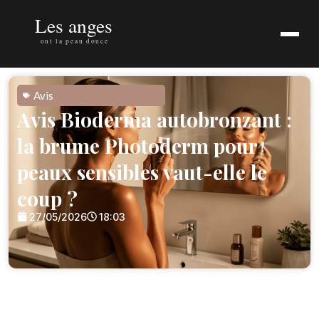
Avis
Avis Bioderma autobronzant :
la brume Photoderm pour
peaux sensibles vaut-elle le
coup ?
27/05/2026
18:03