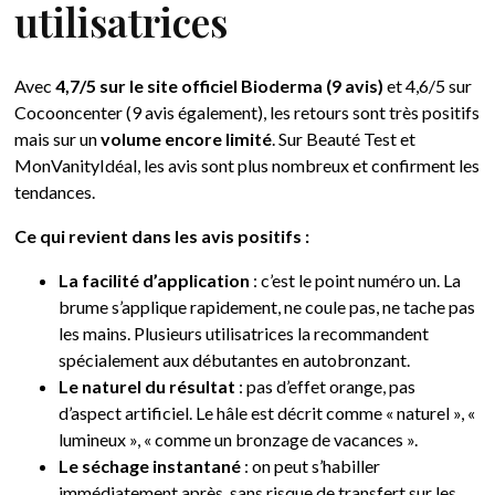
utilisatrices
Avec
4,7/5 sur le site officiel Bioderma (9 avis)
et 4,6/5 sur
Cocooncenter (9 avis également), les retours sont très positifs
mais sur un
volume encore limité
. Sur Beauté Test et
MonVanityIdéal, les avis sont plus nombreux et confirment les
tendances.
Ce qui revient dans les avis positifs :
La facilité d’application
: c’est le point numéro un. La
brume s’applique rapidement, ne coule pas, ne tache pas
les mains. Plusieurs utilisatrices la recommandent
spécialement aux débutantes en autobronzant.
Le naturel du résultat
: pas d’effet orange, pas
d’aspect artificiel. Le hâle est décrit comme « naturel », «
lumineux », « comme un bronzage de vacances ».
Le séchage instantané
: on peut s’habiller
immédiatement après, sans risque de transfert sur les