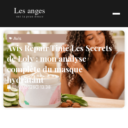
Avis
Avis Repair Time Les Secrets
de Loly : mon analyse
complète du masque
hydratant
03/03/2026
13:38