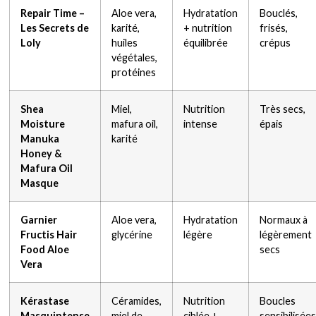
Repair Time –
Aloe vera,
Hydratation
Bouclés,
Les Secrets de
karité,
+ nutrition
frisés,
Loly
huiles
équilibrée
crépus
végétales,
protéines
Shea
Miel,
Nutrition
Très secs,
Moisture
mafura oil,
intense
épais
Manuka
karité
Honey &
Mafura Oil
Masque
Garnier
Aloe vera,
Hydratation
Normaux à
Fructis Hair
glycérine
légère
légèrement
Food Aloe
secs
Vera
Kérastase
Céramides,
Nutrition
Boucles
Masquintense
miel de
ciblée +
sensibilisées