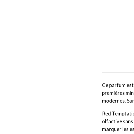
Ce parfum est
premières minu
modernes. Sur 
Red Temptation
olfactive sans
marquer les es