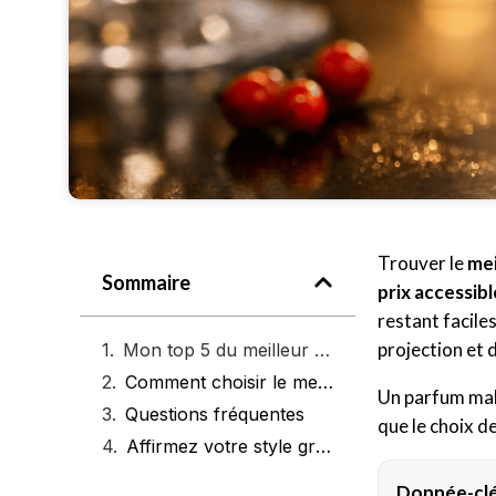
Trouver le
me
Sommaire
prix accessibl
restant faciles
projection et 
Mon top 5 du meilleur parfum Zara pour femme
Comment choisir le meilleur parfum Zara pour femme
Un parfum mal 
Questions fréquentes
que le choix d
Affirmez votre style grâce au parfum qui vous ressemble
Donnée-clé