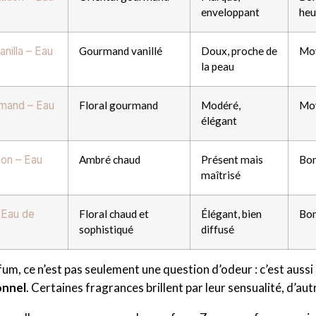
enveloppant
heu
nilla – Eau
Gourmand vanillé
Doux, proche de
Mo
la peau
mand – Eau
Floral gourmand
Modéré,
Mo
élégant
on – Eau
Ambré chaud
Présent mais
Bo
maîtrisé
 Eau de
Floral chaud et
Élégant, bien
Bo
sophistiqué
diffusé
fum, ce n’est pas seulement une question d’odeur : c’est aussi
onnel
. Certaines fragrances brillent par leur sensualité, d’au