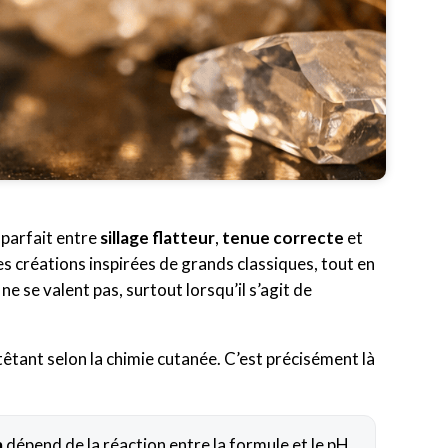
e parfait entre
sillage flatteur
,
tenue correcte
et
es créations inspirées de grands classiques, tout en
ne se valent pas, surtout lorsqu’il s’agit de
tant selon la chimie cutanée. C’est précisément là
m
dépend de la réaction entre la formule et le pH