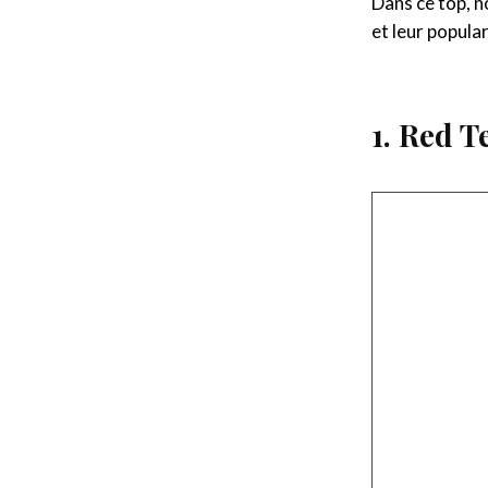
Dans ce top, n
et leur popula
1. Red 