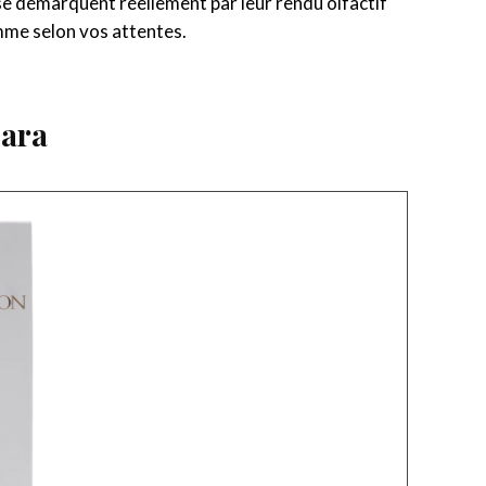
se démarquent réellement par leur rendu olfactif
emme selon vos attentes.
Zara