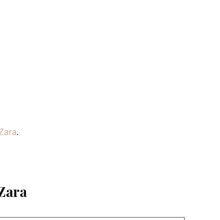
.
Zara
 Zara