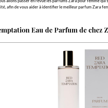
ous allons passer en revue les parfums Zara pour femme qui 
rité, afin de vous aider à identifier le meilleur parfum Zara f
Temptation Eau de Parfum de chez 