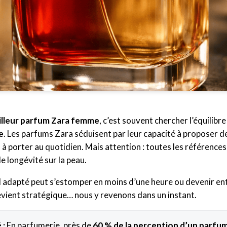
illeur parfum Zara femme
, c’est souvent chercher l’équilibr
e
. Les parfums Zara séduisent par leur capacité à proposer d
 à porter au quotidien. Mais attention : toutes les références 
de longévité sur la peau.
adapté peut s’estomper en moins d’une heure ou devenir entê
evient stratégique… nous y revenons dans un instant.
 :
En parfumerie, près de
60 % de la perception d’un parfu