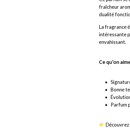
fraîcheur arom
dualité fonctio
La fragrance é
intéressante p
envahissant.
Ce qu’on aime
Signatur
Bonne te
Évolutio
Parfum p
Découvrez