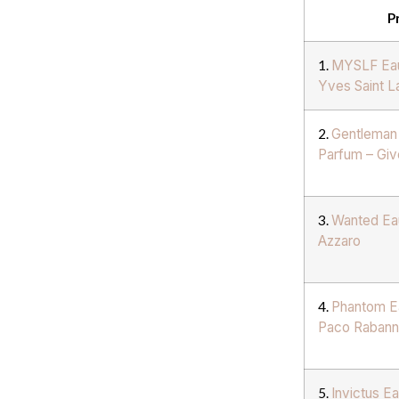
P
1.
MYSLF Eau
Yves Saint L
2.
Gentleman
Parfum – Gi
3.
Wanted Eau
Azzaro
4.
Phantom Ea
Paco Raban
5.
Invictus Ea