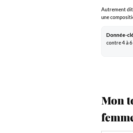
Autrement dit,
une compositio
Donnée-clé
contre 4 à 6
Mon to
femm