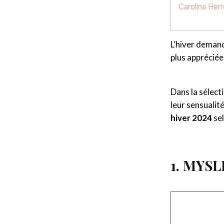
Carolina Herr
L’hiver deman
plus apprécié
Dans la sélect
leur sensualit
hiver 2024
sel
1. MYSL