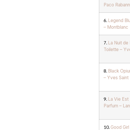
Paco Raban
6.
Legend Bl
– Montblanc
7.
La Nuit d
Toilette – Yv
8.
Black Opi
– Yves Saint
9.
La Vie Est
Parfum – La
10.
Good Girl