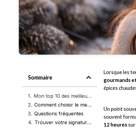
Lorsque les te
Sommaire
gourmands et
épices chaude
Mon top 10 des meilleurs parfums d’hiver pour femmes
Comment choisir le meilleur parfum d’hiver pour femme
Un point souve
Questions fréquentes
souvent formul
Trouver votre signature olfactive pour l’hiver
12 heures
sur 