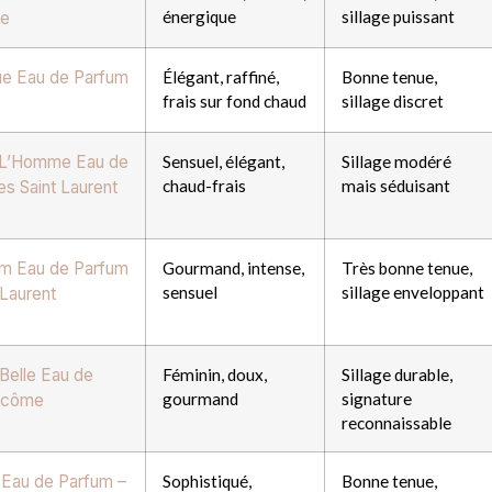
énergique
sillage puissant
ne
ue Eau de Parfum
Élégant, raffiné,
Bonne tenue,
frais sur fond chaud
sillage discret
e L’Homme Eau de
Sensuel, élégant,
Sillage modéré
chaud-frais
mais séduisant
es Saint Laurent
um Eau de Parfum
Gourmand, intense,
Très bonne tenue,
sensuel
sillage enveloppant
 Laurent
 Belle Eau de
Féminin, doux,
Sillage durable,
gourmand
signature
ncôme
reconnaissable
 Eau de Parfum –
Sophistiqué,
Bonne tenue,