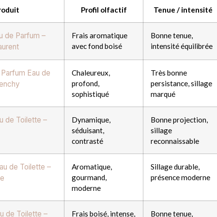
roduit
Profil olfactif
Tenue / intensité
 de Parfum –
Frais aromatique
Bonne tenue,
avec fond boisé
intensité équilibrée
aurent
 Parfum Eau de
Chaleureux,
Très bonne
profond,
persistance, sillage
venchy
sophistiqué
marqué
 de Toilette –
Dynamique,
Bonne projection,
séduisant,
sillage
contrasté
reconnaissable
u de Toilette –
Aromatique,
Sillage durable,
gourmand,
présence moderne
ne
moderne
u de Toilette –
Frais boisé, intense,
Bonne tenue,