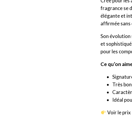
Créé pour les 
fragrance se 
élégante et in
affirmée sans 
Son évolution 
et sophistiqué
pour les compo
Ce qu’on aime
Signatur
Très bon
Caractère
Idéal pou
Voir le prix