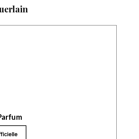
uerlain
Parfum
ficielle