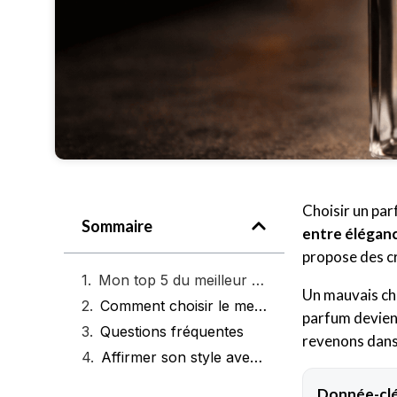
Choisir un par
Sommaire
entre éléganc
propose des cr
Mon top 5 du meilleur parfum Guerlain pour homme
Un mauvais cho
Comment choisir le meilleur parfum Guerlain pour homme
parfum devien
Questions fréquentes
revenons dans 
Affirmer son style avec un parfum Guerlain
Donnée-clé