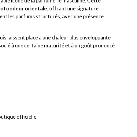
able icône de la parfumerie masculine. Cette
profondeur orientale
, offrant une signature
ient les parfums structurés, avec une présence
puis laissent place à une chaleur plus enveloppante
socié à une certaine maturité et à un goût prononcé
utique officielle.