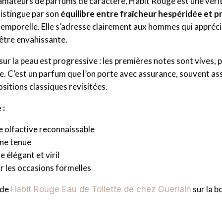
amateurs de parfums de caractère, Habit Rouge est une vérit
distingue par son
équilibre entre fraîcheur hespéridée et 
temporelle. Elle s’adresse clairement aux hommes qui appréc
être envahissante.
sur la peau est progressive : les premières notes sont vives, 
e. C’est un parfum que l’on porte avec assurance, souvent as
sitions classiques revisitées.
 :
e olfactive reconnaissable
ne tenue
 élégant et viril
r les occasions formelles
 de
sur la bo
Habit Rouge Eau de Toilette de chez Guerlain