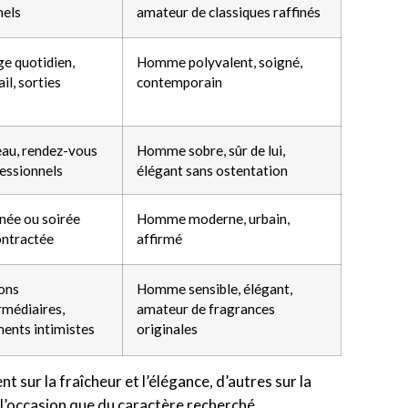
mels
amateur de classiques raffinés
e quotidien,
Homme polyvalent, soigné,
ail, sorties
contemporain
au, rendez-vous
Homme sobre, sûr de lui,
essionnels
élégant sans ostentation
née ou soirée
Homme moderne, urbain,
ontractée
affirmé
ons
Homme sensible, élégant,
rmédiaires,
amateur de fragrances
ents intimistes
originales
 sur la fraîcheur et l’élégance, d’autres sur la
 l’occasion que du caractère recherché.