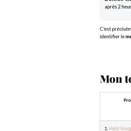
après 2 heur
C’est précisém
identifier le
me
Mon t
Pro
1.
Habit Rou