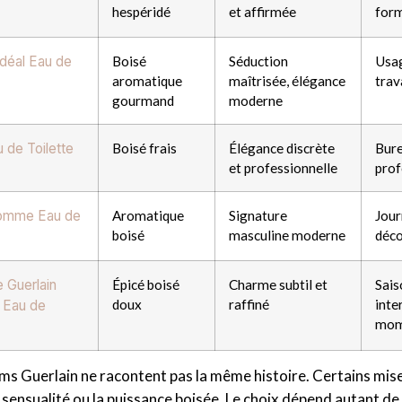
hespéridé
et affirmée
for
déal Eau de
Boisé
Séduction
Usag
aromatique
maîtrisée, élégance
trav
gourmand
moderne
 de Toilette
Boisé frais
Élégance discrète
Bure
et professionnelle
prof
Homme Eau de
Aromatique
Signature
Jour
boisé
masculine moderne
déc
e Guerlain
Épicé boisé
Charme subtil et
Sais
doux
raffiné
inte
 Eau de
mom
ms Guerlain ne racontent pas la même histoire. Certains misent
 sensualité ou la puissance boisée. Le choix dépend autant de