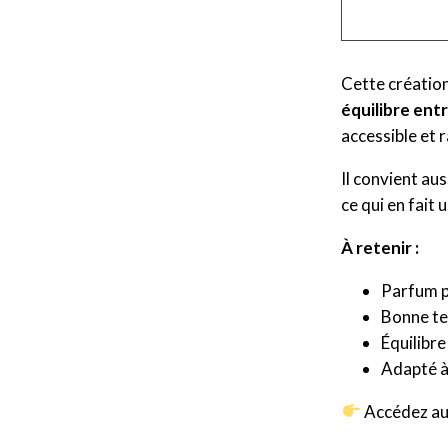
Cette création
équilibre ent
accessible et 
Il convient au
ce qui en fait
À retenir :
Parfum p
Bonne te
Équilibr
Adapté à
Accédez au