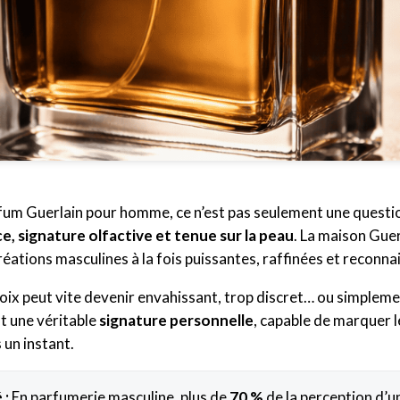
fum Guerlain pour homme, ce n’est pas seulement une questi
e, signature olfactive et tenue sur la peau
. La maison Guer
éations masculines à la fois puissantes, raffinées et reconnai
ix peut vite devenir envahissant, trop discret… ou simplement
t une véritable
signature personnelle
, capable de marquer 
un instant.
 :
En parfumerie masculine, plus de
70 %
de la perception d’u