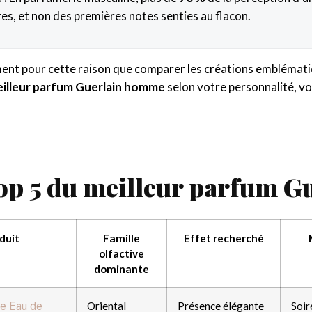
es, et non des premières notes senties au flacon.
ent pour cette raison que comparer les créations emblématiq
illeur parfum Guerlain homme
selon votre personnalité, vo
op 5 du meilleur parfum 
duit
Famille
Effet recherché
olfactive
dominante
ge Eau de
Oriental
Présence élégante
Soir