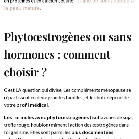
en protéines et en calcium, et une
routine de soin adaptée à
la peau mature
.
Phytoœstrogènes ou sans
hormones : comment
choisir ?
C’est LA question qui divise. Les compléments ménopause se
répartissent en deux grandes familles, et le choix dépend de
votre
profil médical
.
Les formules avec phytoœstrogènes
(isoflavones de soja,
trèfle rouge, houblon) miment l’action des œstrogènes dans
l’organisme. Elles sont parmi les
plus documentées