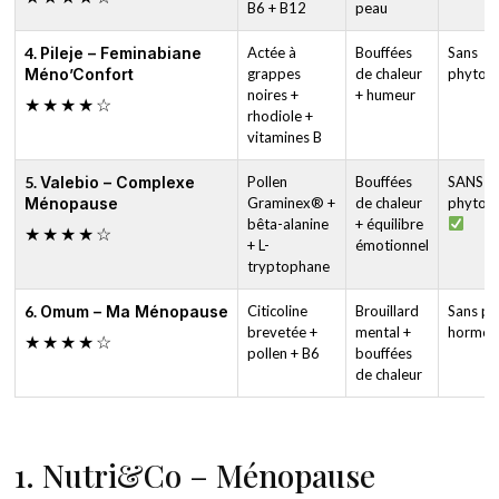
B6 + B12
peau
4.
Pileje – Feminabiane
Actée à
Bouffées
Sans
Méno’Confort
grappes
de chaleur
phytoœ
noires +
+ humeur
★★★★☆
rhodiole +
vitamines B
5.
Valebio – Complexe
Pollen
Bouffées
SANS
Ménopause
Graminex® +
de chaleur
phytoœ
bêta-alanine
+ équilibre
★★★★☆
+ L-
émotionnel
tryptophane
6.
Omum – Ma Ménopause
Citicoline
Brouillard
Sans ph
brevetée +
mental +
hormon
★★★★☆
pollen + B6
bouffées
de chaleur
1. Nutri&Co – Ménopause