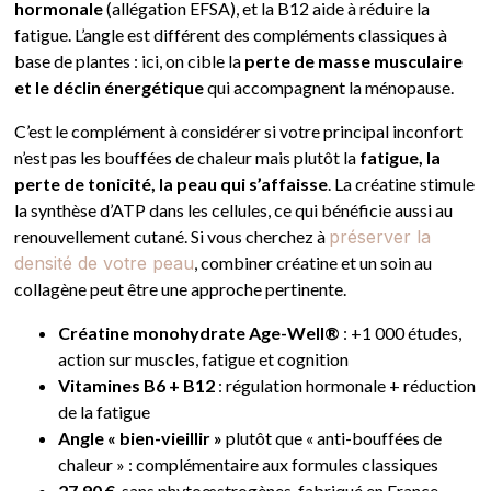
hormonale
(allégation EFSA), et la B12 aide à réduire la
fatigue. L’angle est différent des compléments classiques à
base de plantes : ici, on cible la
perte de masse musculaire
et le déclin énergétique
qui accompagnent la ménopause.
C’est le complément à considérer si votre principal inconfort
n’est pas les bouffées de chaleur mais plutôt la
fatigue, la
perte de tonicité, la peau qui s’affaisse
. La créatine stimule
la synthèse d’ATP dans les cellules, ce qui bénéficie aussi au
renouvellement cutané. Si vous cherchez à
préserver la
densité de votre peau
, combiner créatine et un soin au
collagène peut être une approche pertinente.
Créatine monohydrate Age-Well®
: +1 000 études,
action sur muscles, fatigue et cognition
Vitamines B6 + B12
: régulation hormonale + réduction
de la fatigue
Angle « bien-vieillir »
plutôt que « anti-bouffées de
chaleur » : complémentaire aux formules classiques
27,90 €
, sans phytoœstrogènes, fabriqué en France