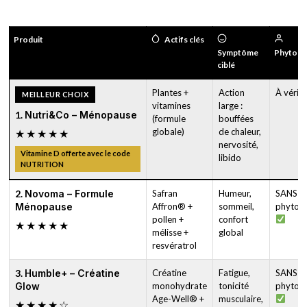
Produit
Actifs clés
Symptôme
Phytoœ
ciblé
Plantes +
Action
À vérifi
MEILLEUR CHOIX
vitamines
large :
1.
Nutri&Co – Ménopause
(formule
bouffées
globale)
de chaleur,
★★★★★
nervosité,
Vitamine D offerte avec le code
libido
NUTRITION
2.
Novoma – Formule
Safran
Humeur,
SANS
Ménopause
Affron® +
sommeil,
phytoœ
pollen +
confort
★★★★★
mélisse +
global
resvératrol
3.
Humble+ – Créatine
Créatine
Fatigue,
SANS
Glow
monohydrate
tonicité
phytoœ
Age-Well® +
musculaire,
★★★★☆