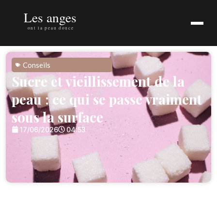
Conseils
Sucre et vieillissement de la
peau : ce qui se passe vraiment
sous la surface
17/06/2026
04:53