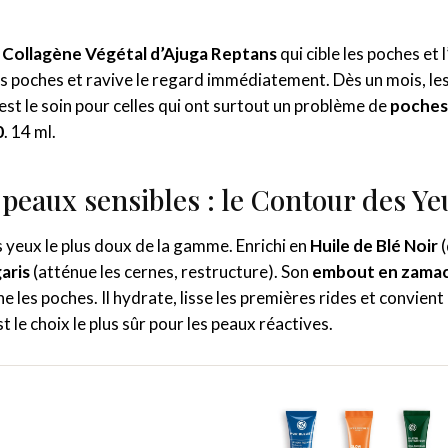
u
Collagène Végétal d’Ajuga Reptans
qui cible les poches et 
s poches et ravive le regard immédiatement. Dès un mois, les
st le soin pour celles qui ont surtout un problème de
poches
0
. 14 ml.
 peaux sensibles : le Contour des Ye
 yeux le plus doux de la gamme. Enrichi en
Huile de Blé Noir
(
aris
(atténue les cernes, restructure). Son
embout en zama
 les poches. Il hydrate, lisse les premières rides et convient
st le choix le plus sûr pour les peaux réactives.