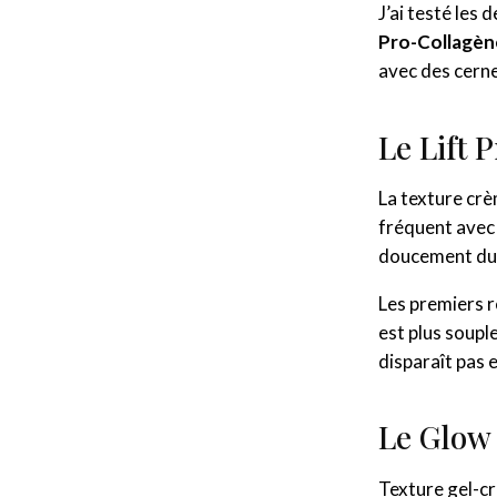
J’ai testé les
Pro-Collagèn
avec des cerne
Le Lift 
La texture cr
fréquent avec 
doucement du c
Les premiers r
est plus soupl
disparaît pas 
Le Glow 
Texture gel-c