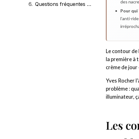
des nacre
Questions fréquentes sur les contours des yeux Yves Rocher
Pour qui 
l’anti-ri
irréproch
Le contour de l
la première à 
crème de jour 
Yves Rocher l’
problème : quan
illuminateur, 
Les co