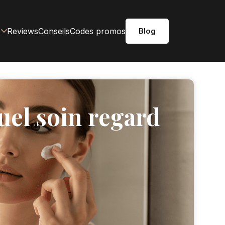
Reviews
Conseils
Codes promos
Blog
uel soin regard