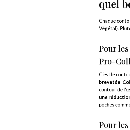
quel b
Chaque contour
Végétal). Plutô
Pour les
Pro-Col
C’est le conto
brevetée
,
Col
contour de l’œ
une réduction
poches commenc
Pour les