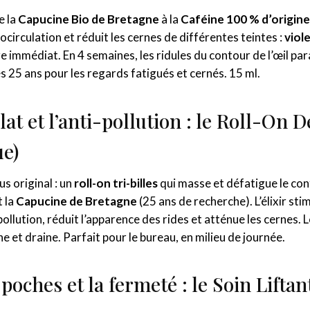
e la
Capucine Bio de Bretagne
à la
Caféine 100 % d’origine
ocirculation et réduit les cernes de différentes teintes :
viol
e immédiat. En 4 semaines, les ridules du contour de l’œil para
ès 25 ans pour les regards fatigués et cernés. 15 ml.
lat et l’anti-pollution : le Roll-On D
ue)
us original : un
roll-on tri-billes
qui masse et défatigue le cont
t la
Capucine de Bretagne
(25 ans de recherche). L’élixir sti
pollution, réduit l’apparence des rides et atténue les cernes.
 et draine. Parfait pour le bureau, en milieu de journée.
 poches et la fermeté : le Soin Lifta