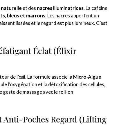
 naturelle
et des
nacres illuminatrices
. La caféine
ets, bleus et marrons
. Les nacres apportent un
issent lissées et le regard est plus lumineux. C’est
éfatigant Éclat (Élixir
our de l’œil. La formule associe la
Micro-Algue
mule l’oxygénation et la détoxification des cellules,
 Le geste de massage avec le roll-on
nt Anti-Poches Regard (Lifting