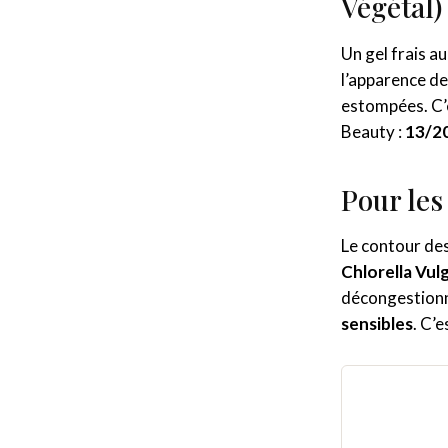
Végétal)
Un gel frais a
l’apparence de
estompées. C’e
Beauty :
13/2
Pour les
Le contour des
Chlorella Vulg
décongestionne
sensibles
. C’e