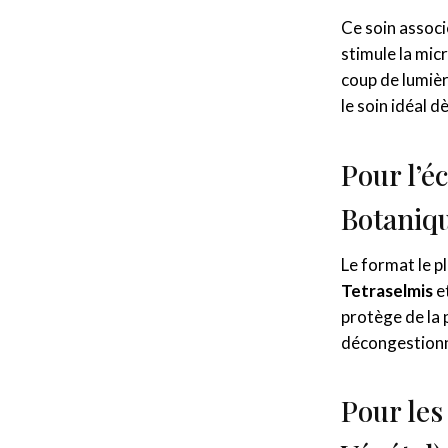
Ce soin associ
stimule la micr
coup de lumièr
le soin idéal d
Pour l’éc
Botaniq
Le format le pl
Tetraselmis
e
protège de la 
décongestionne
Pour les