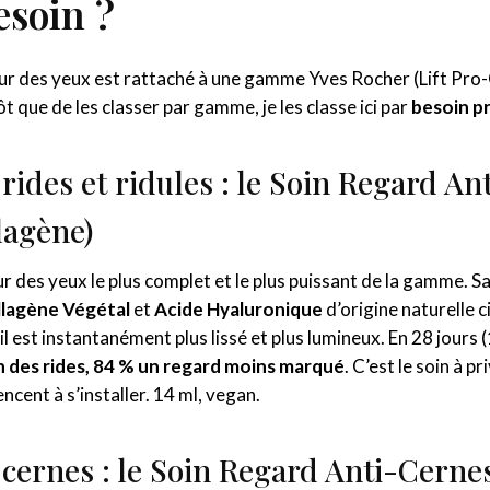
esoin ?
 des yeux est rattaché à une gamme Yves Rocher (Lift Pro-Co
t que de les classer par gamme, je les classe ici par
besoin pr
 rides et ridules : le Soin Regard An
lagène)
ur des yeux le plus complet et le plus puissant de la gamme. 
lagène Végétal
et
Acide Hyaluronique
d’origine naturelle c
il est instantanément plus lissé et plus lumineux. En 28 jours 
 des rides, 84 % un regard moins marqué
. C’est le soin à p
ent à s’installer. 14 ml, vegan.
 cernes : le Soin Regard Anti-Cerne