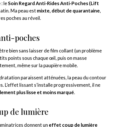
: le
Soin Regard Anti-Rides Anti-Poches (Lift
atin. Ma peau est
mixte, début de quarantaine
,
es poches au réveil.
 anti-poches
nètre bien sans laisser de film collant (un problème
etits points sous chaque œil, puis on masse
cotement, même sur la paupière mobile.
ydratation paraissent atténuées, la peau du contour
 L’effet lissant s’installe progressivement, il ne
blement plus lisse et moins marqué
.
oup de lumière
lluminatrices donnent un
effet coup de lumière