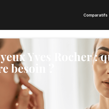
Comparatifs
 yeux Yves Rocher : q
re besoin ?