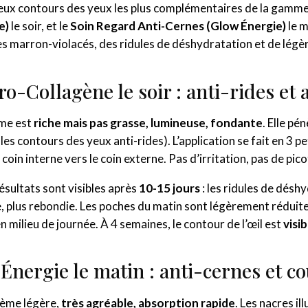
 deux contours des yeux les plus complémentaires de la gamme 
e)
le soir, et le
Soin Regard Anti-Cernes (Glow Énergie)
le m
s marron-violacés, des ridules de déshydratation et de légèr
Pro-Collagène le soir : anti-rides et
ème est
riche mais pas grasse, lumineuse, fondante
. Elle pé
les contours des yeux anti-rides). L’application se fait en 3 p
oin interne vers le coin externe. Pas d’irritation, pas de pi
ésultats sont visibles après
10-15 jours
: les ridules de désh
e, plus rebondie. Les poches du matin sont légèrement réduites.
en milieu de journée. À 4 semaines, le contour de l’œil est
visi
Énergie le matin : anti-cernes et c
rème légère,
très agréable, absorption rapide
. Les nacres i