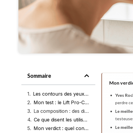
Sommaire
Mon verdic
Les contours des yeux Yves Rocher : quel produit pour quel besoin ?
Yves Roc
Mon test : le Lift Pro-Collagène et le Glow Énergie pendant quatre semaines
perdre ce
La composition : des différences selon les gammes
Le meille
testeuses
Ce que disent les utilisatrices
Le meille
Mon verdict : quel contour des yeux choisir ?