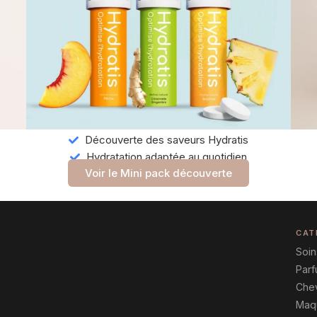
Découverte des saveurs Hydratis
Hydratation adaptée au quotidien
Voir le Mini pack découverte
CAT
Soin
Par
Che
Maqu