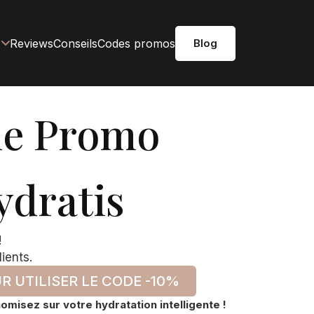
Reviews
Conseils
Codes promos
Blog
e Promo
ydratis
!
ients.
R UTILISER LE CODE -10%
misez sur votre hydratation intelligente !