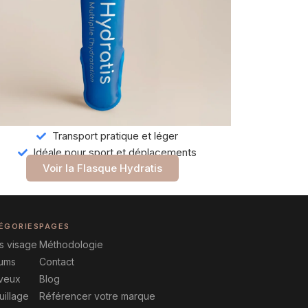
Transport pratique et léger
Idéale pour sport et déplacements
Voir la Flasque Hydratis
ÉGORIES
PAGES
s visage
Méthodologie
fums
Contact
veux
Blog
illage
Référencer votre marque