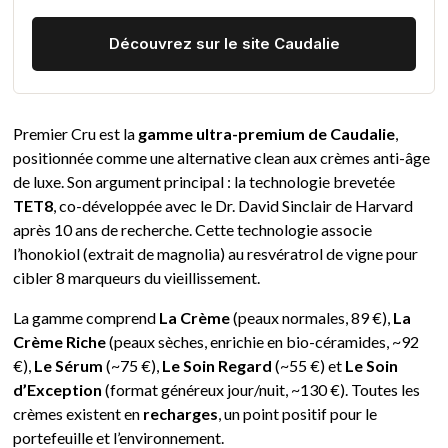
Découvrez sur le site Caudalie
Premier Cru est la
gamme ultra-premium de Caudalie
,
positionnée comme une alternative clean aux crèmes anti-âge
de luxe. Son argument principal : la technologie brevetée
TET8
, co-développée avec le Dr. David Sinclair de Harvard
après 10 ans de recherche. Cette technologie associe
l’honokiol (extrait de magnolia) au resvératrol de vigne pour
cibler 8 marqueurs du vieillissement.
La gamme comprend
La Crème
(peaux normales, 89 €),
La
Crème Riche
(peaux sèches, enrichie en bio-céramides, ~92
€),
Le Sérum
(~75 €),
Le Soin Regard
(~55 €) et
Le Soin
d’Exception
(format généreux jour/nuit, ~130 €). Toutes les
crèmes existent en
recharges
, un point positif pour le
portefeuille et l’environnement.