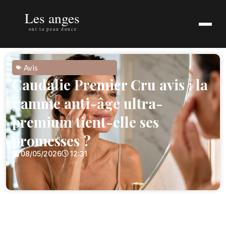
Avis
Caudalie Premier Cru avis : la
gamme anti-âge ultra-
premium tient-elle ses
promesses ?
08/05/2026
12:31